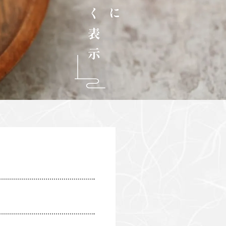
に
く
表
示