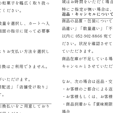
域はお時間をいただく場
の和菓子を幅広く取り扱っ
特にご指定が無い場合は
てください。
返品・キャンセルについ
商品の品質・包装について
数量を選択し、カートへ入
品違い」「数量違い」「不
画面の指示に従って必要事
以内に 052-902-8866 宛
ださい。状況を確認させて
ていただきます。
よりお支払い方法を選択し
商品在庫が不足している場
キャンセルとさせていただ
引換はご利用できません。
びいただけます。
なお、次の場合は返品・交
常配送」「店舗受け取り」
・お客様のご都合による返
す。
・お客様もしくは、お客様
・商品到着から『賞味期限
引換払いをご用意しており
場合