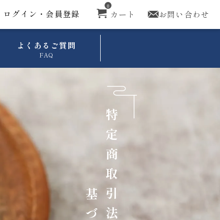
0
ログイン・会員登録
カート
お問い合わせ
よくあるご質問
FAQ
特
定
商
取
引
基
法
づ