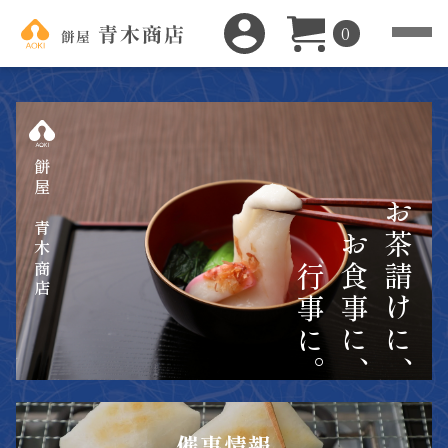
0
餅屋 青木商店
お茶請けに、
お食事に、
行事に。
催事情報