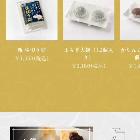
新 生切り餅
よもぎ大福（12個入
かりん
り）
￥1,050(税込)
￥2,180(税込)
￥1,
商品一覧へ